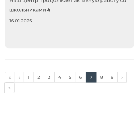
​Наш центр продолжает активную работу со
школьниками🔥
16.01.2025
«
‹
1
2
3
4
5
6
7
8
9
›
»