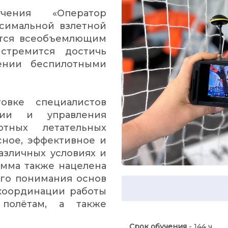
чения «Оператор
симальной взлетной
ется всеобъемлющим
стремится достичь
ении беспилотными
овке специалистов
ции и управления
тных летательных
сное, эффективное и
зличных условиях и
амма также нацелена
ого понимания основ
 координации работы
 полётам, а также
Срок обучения
- 144 ч.