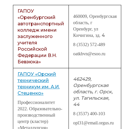
ГАПОУ
460009, Оренбургская
«Оренбургский
область, г
автотранспортный
Оренбург, ул
колледж имени
4
Кичигина, зд.
заслуженного
учителя
8 (3532) 572-489
Российской
oatkbvn@esoo.ru
Федерации В.Н.
Бевзюка»
ГАПОУ «Орский
462429,
технический
Оренбургская
техникум им. А.И.
область, г. Орск,
Стеценко»
ул. Тагильская,
Профессионалитет
44
2022. Образовательно-
8 (3537) 400-103
производственный
центр (кластер)
opl31@email.orgus.ru
«Металлургия»