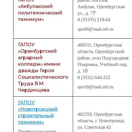
район, поселок
«Акбулакский
Акбулак, Оренбургская
политехнический
7
ул., д. 7
техникум»
8 (35335) 219-64
spo66@mail.orb.ru
ГАПОУ
460511, Оренбургская
«Оренбургский
область, Оренбургский
аграрный
район, село Подгородняя
колледж» имени
Покровка, Учебный пер,
дважды Героя
0
д. 1
Социалистического
8 (3532) 644-222
Труда В.М.
spo18@mail.orb.ru
Чердинцева
ГАПОУ
«Новотроицкий
462359, Оренбургская
строительный
область, г. Новотроицк,
техникум»
ул. Советская 43
Профессионалитет