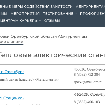
ВНЫЕ МЕРЫ СОДЕЙСТВИЯ ЗАНЯТОСТИ
АБИТУРИЕНТА
ММЫ
МЕРОПРИЯТИЯ
ТЕСТИРОВАНИЕ
ПРОФОРИЕН
...
ЦЕНТРАМ КАРЬЕРЫ
ОТЗЫВЫ
...
овки Оренбургской области
Абитуриентам
кие станции
 Тепловые электрические ста
460036, Оренбургск
г. Оренбург
8 (3532) 752-384
нный центр (кластер) «Металлургия»
spo57@mail.orb.ru
462429, Оренбур
И. Стеценко»
8 (3537) 400-103