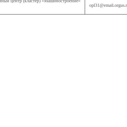
нный центр (кластер) «Машиностроение»
opl31@email.orgus.