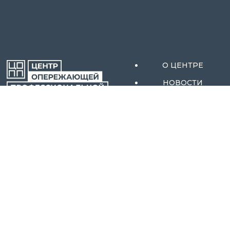
О ЦЕНТРЕ
НОВОСТИ
АКТИВНЫЕ МЕРЫ
ОРЕНБУРГСКОЙ
СОДЕЙСТВИЯ
ОБЛАСТИ
ЗАНЯТОСТИ
АБИТУРИЕНТАМ
КОНТАКТЫ
ОБРАЗОВАТЕЛЬНЫ
Е ПРОГРАММЫ
МЕРОПРИЯТИЯ
ТЕСТИРОВАНИЕ