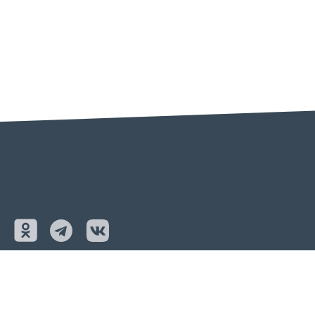
ОРЕНБУРГ
+7 (3532) 75-77-07
COPP.56@YANDEX.RU