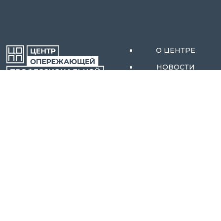
О ЦЕНТРЕ
НОВОСТИ
АКТИВНЫЕ МЕРЫ
ОРЕНБУРГСКОЙ
СОДЕЙСТВИЯ
ОБЛАСТИ
ЗАНЯТОСТИ
АБИТУРИЕНТАМ
КОНТАКТЫ
ОБРАЗОВАТЕЛЬНЫ
Е ПРОГРАММЫ
МЕРОПРИЯТИЯ
ТЕСТИРОВАНИЕ
ПРОФОРИЕНТАЦИ